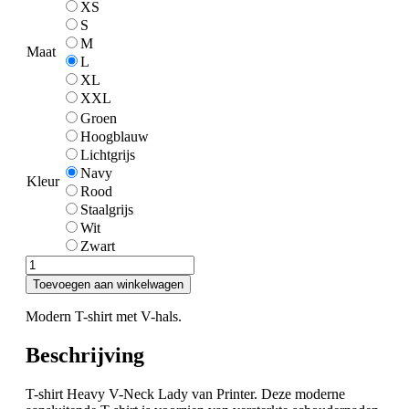
XS
S
M
Maat
L
XL
XXL
Groen
Hoogblauw
Lichtgrijs
Navy
Kleur
Rood
Staalgrijs
Wit
Zwart
T-
shirt
Toevoegen aan winkelwagen
Heavy
V-
Modern T-shirt met V-hals.
Neck
Lady
Beschrijving
aantal
T-shirt Heavy V-Neck Lady van Printer. Deze moderne